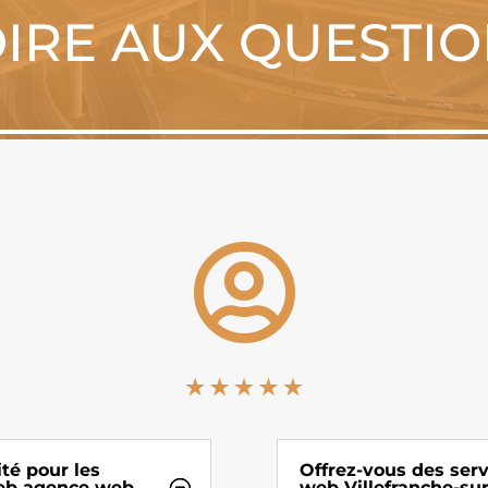
IRE AUX QUESTI

té pour les
Offrez-vous des ser
web agence web
web Villefranche-su