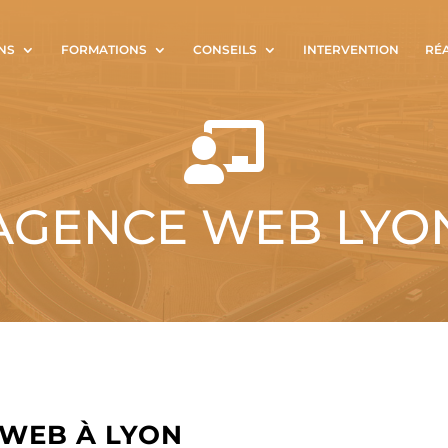
NS
FORMATIONS
CONSEILS
INTERVENTION
RÉ

AGENCE WEB LYO
 WEB À LYON