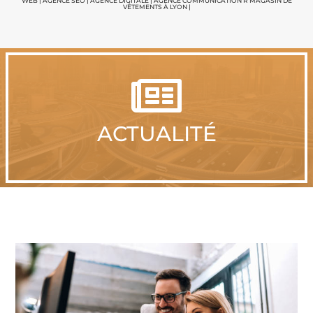
WEB
|
AGENCE SEO
|
AGENCE DIGITALE
|
AGENCE COMMUNICATION
R MAGASIN DE
VÊTEMENTS À LYON
|

ACTUALITÉ