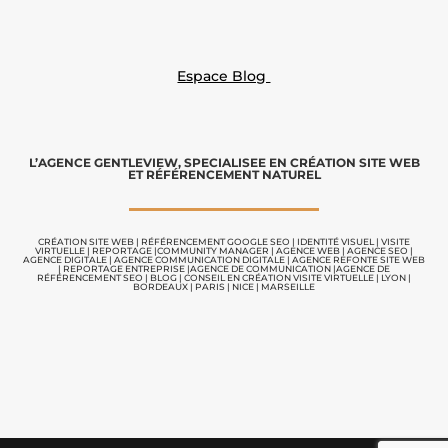
Espace Blog
L’AGENCE GENTLEVIEW, SPECIALISEE EN CRÉATION SITE WEB
ET RÉFÉRENCEMENT NATUREL
CRÉATION SITE WEB |
RÉFÉRENCEMENT GOOGLE SEO
|
IDENTITÉ VISUEL
|
VISITE
VIRTUELLE
|
REPORTAGE |
COMMUNITY MANAGER
|
AGENCE WEB
|
AGENCE SEO
|
AGENCE DIGITALE
|
AGENCE COMMUNICATION
DIGITALE |
AGENCE REFONTE SITE WEB
|
REPORTAGE ENTREPRISE
|
AGENCE DE COMMUNICATION |
AGENCE DE
RÉFÉRENCEMENT SEO
|
BLOG
|
CONSEIL EN CRÉATION VISITE VIRTUELLE
|
LYON |
BORDEAUX | PARIS | NICE | MARSEILLE