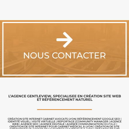

NOUS CONTACTER
L’
AGENCE GENTLEVIEW
, SPECIALISEE EN
CRÉATION SITE WEB
ET
RÉFÉRENCEMENT NATUREL
CRÉATION SITE INTERNET CABINET AVOCATS LYON
|
RÉFÉRENCEMENT GOOGLE SEO
|
IDENTITÉ VISUEL
|
VISITE VIRTUELLE
|
REPORTAGE |
COMMUNITY MANAGER
|
AGENCE
WEB
|
AGENCE SEO
|
AGENCE DIGITALE
|
AGENCE COMMUNICATION
DIGITALE |
CRÉATION DE SITE INTERNET POUR CABINET MÉDICAL À LYON
|
CRÉATION DE SITE