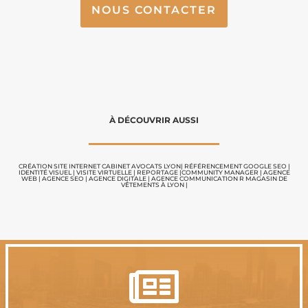
NOUS CONTACTER
À DÉCOUVRIR AUSSI
CRÉATION SITE INTERNET CABINET AVOCATS LYON
|
RÉFÉRENCEMENT GOOGLE SEO
|
IDENTITÉ VISUEL
|
VISITE VIRTUELLE
|
REPORTAGE |
COMMUNITY MANAGER
|
AGENCE
WEB
|
AGENCE SEO
|
AGENCE DIGITALE
|
AGENCE COMMUNICATION
R MAGASIN DE
VÊTEMENTS À LYON
|
