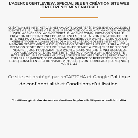
L’AGENCE GENTLEVIEW, SPECIALISEE EN CRÉATION SITE WEB
ET RÉFÉRENCEMENT NATUREL
CRÉATION SITE INTERNET CABINET AVOCATS LYON
|
RÉFÉRENCEMENT GOOGLE SEO
|
IDENTITÉ VISUEL
|
VISITE VIRTUELLE
|
REPORTAGE |
COMMUNITY MANAGER
|
AGENCE
WEB
|
AGENCE SEO
|
AGENCE DIGITALE
|
AGENCE COMMUNICATION
DIGITALE |
CRÉATION DE SITE INTERNET POUR CABINET MÉDICAL À LYON
|
CRÉATION DE SITE
INTERNET POUR AGENCE DE MARKETING NUMÉRIQUE À LYON
|
CRÉATION DE SITE
INTERNET POUR MAGASIN DE MODE À LYON
|
CRÉATION DE SITE INTERNET POUR
MAGASIN DE VÊTEMENTS À LYON
|
CRÉATION DE SITE INTERNET POUR SPA À LYON
|
CRÉATION DE SITE INTERNET POUR SALON DE BEAUTÉ À LYON
|
CRÉATION DE SITE
INTERNET POUR PHOTOGRAPHE À LYON
|
CRÉATION SITE INTERNET AGENCE DE
VOYAGE À LYON
|
CRÉATION SITE INTERNET POUR CAFÉ LYON
|
CRÉATION SITE
INTERNET POUR RESTAURANT LYON
|
AGENCE REFONTE SITE WEB
|
REPORTAGE
ENTREPRISE
|
AGENCE DE COMMUNICATION |
AGENCE DE RÉFÉRENCEMENT SEO
|
BLOG
|
CONSEIL EN CRÉATION VISITE VIRTUELLE
|
LYON | BORDEAUX | PARIS | NICE |
MARSEILLE
Ce site est protégé par reCAPTCHA et Google
Politique
de confidentialité
et
Conditions d’utilisation
.
Conditions générales de vente – Mentions légales – Politique de confidentialité