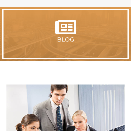

BLOG