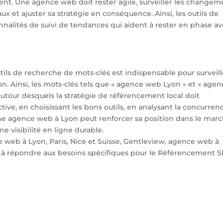
uent. Une agence web doit rester agile, surveiller les changem
 et ajuster sa stratégie en conséquence. Ainsi, les outils de
nnalités de suivi de tendances qui aident à rester en phase a
outils de recherche de mots-clés est indispensable pour surveill
. Ainsi, les mots-clés tels que « agence web Lyon » et « agen
utour desquels la stratégie de référencement local doit
tive, en choisissant les bons outils, en analysant la concurren
une agence web à Lyon peut renforcer sa position dans le mar
une visibilité en ligne durable.
te web à Lyon, Paris, Nice et Suisse, Gentleview, agence web à
êt à répondre aux besoins spécifiques pour le Référencement S