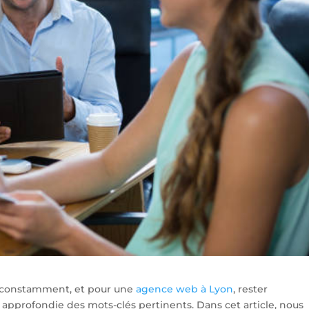
e constamment, et pour une
agence web à Lyon
, rester
pprofondie des mots-clés pertinents. Dans cet article, nous