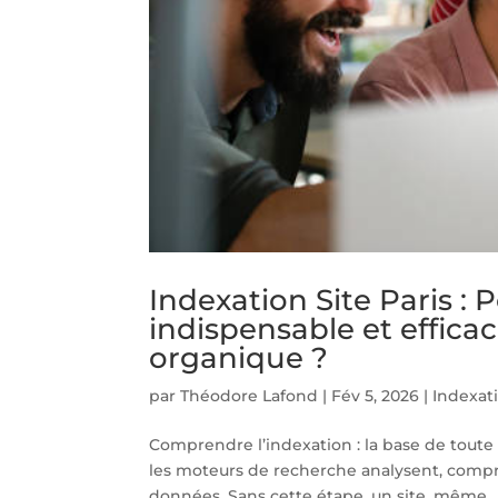
Indexation Site Paris : 
indispensable et efficac
organique ?
par
Théodore Lafond
|
Fév 5, 2026
|
Indexati
Comprendre l’indexation : la base de toute v
les moteurs de recherche analysent, compr
données. Sans cette étape, un site, même...