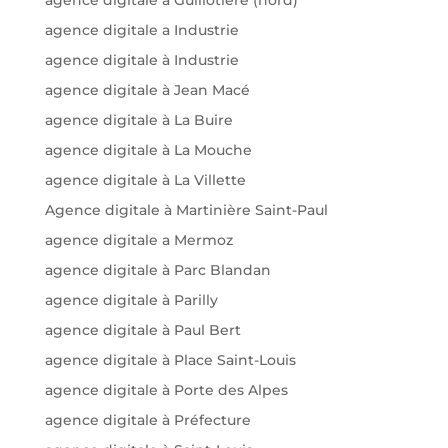
agence digitale a Industrie
agence digitale à Industrie
agence digitale à Jean Macé
agence digitale à La Buire
agence digitale à La Mouche
agence digitale à La Villette
Agence digitale à Martinière Saint-Paul
agence digitale a Mermoz
agence digitale à Parc Blandan
agence digitale à Parilly
agence digitale à Paul Bert
agence digitale à Place Saint-Louis
agence digitale à Porte des Alpes
agence digitale à Préfecture