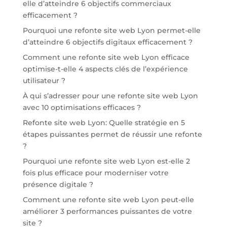
elle d’atteindre 6 objectifs commerciaux
efficacement ?
Pourquoi une refonte site web Lyon permet-elle
d’atteindre 6 objectifs digitaux efficacement ?
Comment une refonte site web Lyon efficace
optimise-t-elle 4 aspects clés de l’expérience
utilisateur ?
À qui s’adresser pour une refonte site web Lyon
avec 10 optimisations efficaces ?
Refonte site web Lyon: Quelle stratégie en 5
étapes puissantes permet de réussir une refonte
?
Pourquoi une refonte site web Lyon est-elle 2
fois plus efficace pour moderniser votre
présence digitale ?
Comment une refonte site web Lyon peut-elle
améliorer 3 performances puissantes de votre
site ?