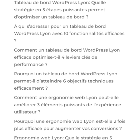
Tableau de bord WordPress Lyon: Quelle
stratégie en 5 étapes puissantes permet
d’optimiser un tableau de bord ?
À qui s’adresser pour un tableau de bord
WordPress Lyon avec 10 fonctionnalités efficaces
?
Comment un tableau de bord WordPress Lyon
efficace optimise-t-il 4 leviers clés de
performance ?
Pourquoi un tableau de bord WordPress Lyon
permet-il d’atteindre 6 objectifs techniques
efficacement ?
Comment une ergonomie web Lyon peut-elle
améliorer 3 éléments puissants de l’expérience
utilisateur ?
Pourquoi une ergonomie web Lyon est-elle 2 fois
plus efficace pour augmenter vos conversions ?
Ergonomie web Lyon: Quelle stratégie en 5