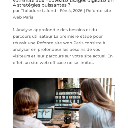
votre site aux nouveaux usages digitaux en
4 stratégies puissantes ?
par
Théodore Lafond
|
Fév 4, 2026
|
Refonte site
web Paris
1. Analyse approfondie des besoins et du
parcours utilisateur La première étape pour
réussir une Refonte site web Paris consiste à
analyser en profondeur les besoins de vos
visiteurs et leur parcours sur votre site actuel. En
effet, un site web efficace ne se limite...