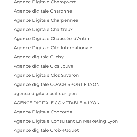
Agence Digitale Champvert
Agence digitale Charonne
Agence Digitale Charpennes
Agence Digitale Chartreux
Agence Digitale Chaussée-d'Antin
Agence Digitale Cité Internationale
Agence digitale Clichy
Agence digitale Clos Jouve
Agence Digitale Clos Savaron
Agence digitale COACH SPORTIF LYON
agence digitale coiffeur lyon
AGENCE DIGITALE COMPTABLE A LYON
Agence Digitale Concorde
Agence Digitale Consultant En Marketing Lyon
Agence digitale Croix-Paquet