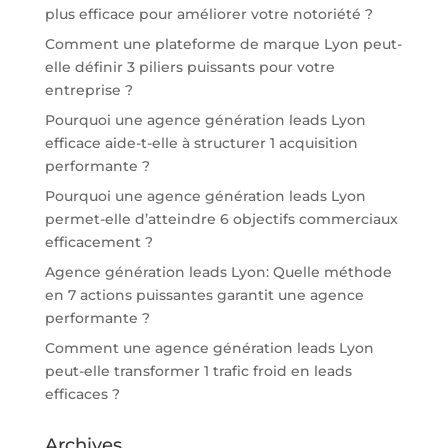
plus efficace pour améliorer votre notoriété ?
Comment une plateforme de marque Lyon peut-
elle définir 3 piliers puissants pour votre
entreprise ?
Pourquoi une agence génération leads Lyon
efficace aide-t-elle à structurer 1 acquisition
performante ?
Pourquoi une agence génération leads Lyon
permet-elle d’atteindre 6 objectifs commerciaux
efficacement ?
Agence génération leads Lyon: Quelle méthode
en 7 actions puissantes garantit une agence
performante ?
Comment une agence génération leads Lyon
peut-elle transformer 1 trafic froid en leads
efficaces ?
Archives