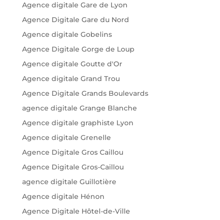
Agence digitale Gare de Lyon
Agence Digitale Gare du Nord
Agence digitale Gobelins
Agence Digitale Gorge de Loup
Agence digitale Goutte d'Or
Agence digitale Grand Trou
Agence Digitale Grands Boulevards
agence digitale Grange Blanche
Agence digitale graphiste Lyon
Agence digitale Grenelle
Agence Digitale Gros Caillou
Agence Digitale Gros-Caillou
agence digitale Guillotière
Agence digitale Hénon
Agence Digitale Hôtel-de-Ville