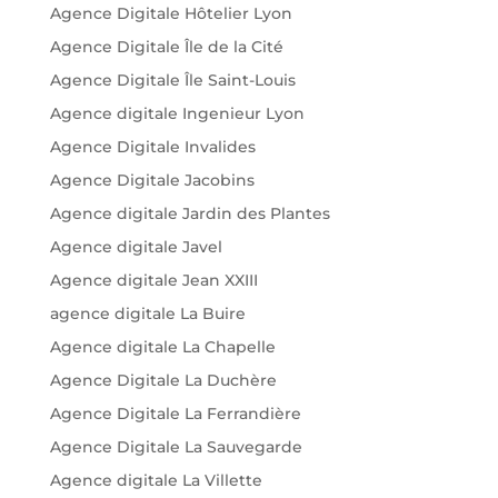
Agence Digitale Hôtelier Lyon
Agence Digitale Île de la Cité
Agence Digitale Île Saint-Louis
Agence digitale Ingenieur Lyon
Agence Digitale Invalides
Agence Digitale Jacobins
Agence digitale Jardin des Plantes
Agence digitale Javel
Agence digitale Jean XXIII
agence digitale La Buire
Agence digitale La Chapelle
Agence Digitale La Duchère
Agence Digitale La Ferrandière
Agence Digitale La Sauvegarde
Agence digitale La Villette