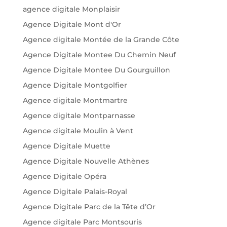
agence digitale Monplaisir
Agence Digitale Mont d'Or
Agence digitale Montée de la Grande Côte
Agence Digitale Montee Du Chemin Neuf
Agence Digitale Montee Du Gourguillon
Agence Digitale Montgolfier
Agence digitale Montmartre
Agence digitale Montparnasse
Agence digitale Moulin à Vent
Agence Digitale Muette
Agence Digitale Nouvelle Athènes
Agence Digitale Opéra
Agence Digitale Palais-Royal
Agence Digitale Parc de la Tête d’Or
Agence digitale Parc Montsouris