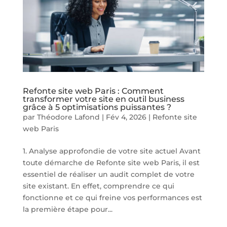
Refonte site web Paris : Comment
transformer votre site en outil business
grâce à 5 optimisations puissantes ?
par
Théodore Lafond
|
Fév 4, 2026
|
Refonte site
web Paris
1. Analyse approfondie de votre site actuel Avant
toute démarche de Refonte site web Paris, il est
essentiel de réaliser un audit complet de votre
site existant. En effet, comprendre ce qui
fonctionne et ce qui freine vos performances est
la première étape pour...