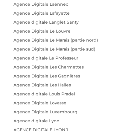
Agence Digitale Laënnec
Agence Digitale Lafayette
Agence digitale Langlet Santy
Agence Digitale Le Louvre
Agence Digitale Le Marais (partie nord)
Agence Digitale Le Marais (partie sud)
Agence digitale Le Professeur
Agence Digitale Les Charmettes
Agence Digitale Les Gagnières
Agence Digitale Les Halles
Agence digitale Louis Pradel
Agence Digitale Loyasse
Agence Digitale Luxembourg
Agence digitale Lyon
AGENCE DIGITALE LYON 1