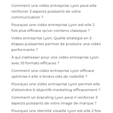
Comment une vidéo entreprise Lyon peut-elle
renforcer 3 aspects puissants de votre
communication ?
Pourquoi une vidéo entreprise Lyon est-elle 2
fois plus efficace qu’un contenu classique ?
Vidéo entreprise Lyon: Quelle stratégie en 5
étapes puissantes permet de produire une vidéo
performante ?
À qui s’adresser pour une vidéo entreprise Lyon
avec 10 formats efficaces ?
Comment une vidéo entreprise Lyon efficace
optimise-t-elle 4 leviers clés de visibilité ?
Pourquoi une vidéo entreprise Lyon permet-elle
d’atteindre 6 objectifs marketing efficacement ?
Comment un branding Lyon peut-il renforcer 3
aspects puissants de votre image de marque ?
Pourquoi une identité visuelle Lyon est-elle 2 fois