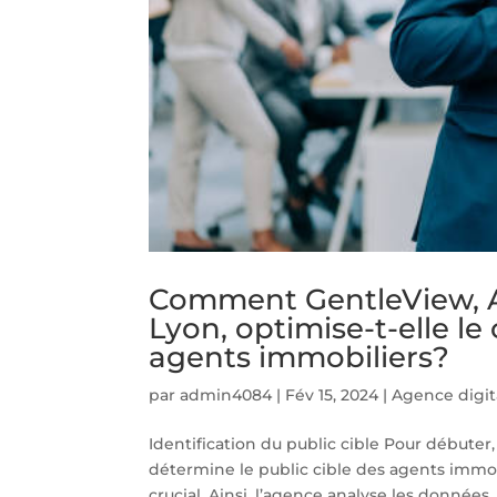
Comment GentleView, A
Lyon, optimise-t-elle 
agents immobiliers?
par
admin4084
|
Fév 15, 2024
|
Agence digit
Identification du public cible Pour débute
détermine le public cible des agents immobi
crucial. Ainsi, l’agence analyse les données..