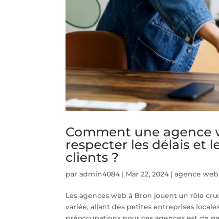
Comment une agence we
respecter les délais et
clients ?
par
admin4084
|
Mar 22, 2024
|
agence web
Les agences web à Bron jouent un rôle cruc
variée, allant des petites entreprises local
préoccupations pour ces agences est de gara