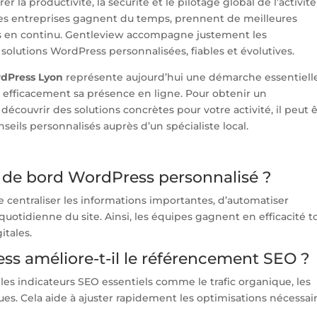
r la productivité, la sécurité et le pilotage global de l’activité
, les entreprises gagnent du temps, prennent de meilleures
es en continu. Gentleview accompagne justement les
 solutions WordPress personnalisées, fiables et évolutives.
rdPress Lyon
représente aujourd’hui une démarche essentiell
r efficacement sa présence en ligne. Pour obtenir un
ouvrir des solutions concrètes pour votre activité, il peut 
eils personnalisés auprès d’un spécialiste local.
u de bord WordPress personnalisé ?
centraliser les informations importantes, d’automatiser
 quotidienne du site. Ainsi, les équipes gagnent en efficacité t
itales.
s améliore-t-il le référencement SEO ?
 les indicateurs SEO essentiels comme le trafic organique, les
es. Cela aide à ajuster rapidement les optimisations nécessai