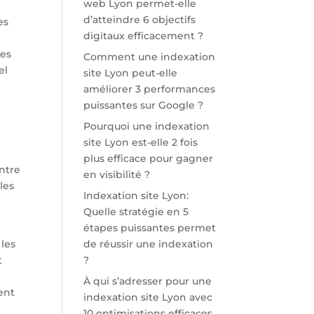
web Lyon permet-elle
d’atteindre 6 objectifs
es
digitaux efficacement ?
ses
Comment une indexation
el
site Lyon peut-elle
améliorer 3 performances
puissantes sur Google ?
Pourquoi une indexation
site Lyon est-elle 2 fois
plus efficace pour gagner
ntre
en visibilité ?
les
Indexation site Lyon:
Quelle stratégie en 5
étapes puissantes permet
 les
de réussir une indexation
t
?
À qui s’adresser pour une
ent
indexation site Lyon avec
10 optimisations efficaces