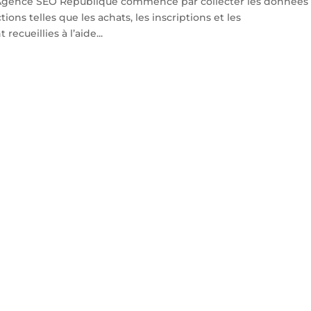
Agence SEO République commence par collecter les données
ons telles que les achats, les inscriptions et les
ecueillies à l’aide...