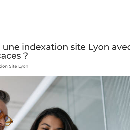
NS
FORMATIONS
CONSEILS
INTERVENTION
RÉ
r une indexation site Lyon ave
caces ?
tion Site Lyon