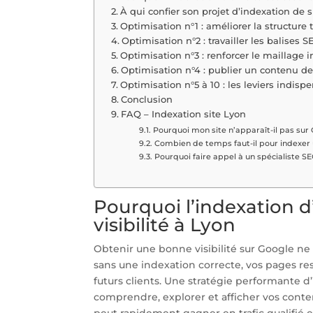
À qui confier son projet d’indexation de s
Optimisation n°1 : améliorer la structure
Optimisation n°2 : travailler les balises 
Optimisation n°3 : renforcer le maillage i
Optimisation n°4 : publier un contenu de
Optimisation n°5 à 10 : les leviers indisp
Conclusion
FAQ – Indexation site Lyon
Pourquoi mon site n’apparaît-il pas sur 
Combien de temps faut-il pour indexer u
Pourquoi faire appel à un spécialiste SE
Pourquoi l’indexation d’
visibilité à Lyon
Obtenir une bonne visibilité sur Google ne
sans une indexation correcte, vos pages re
futurs clients. Une stratégie performante d’
comprendre, explorer et afficher vos conten
peut rapidement gagner en trafic qualifié 