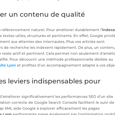
ier un contenu de qualité
du référencement naturel. Pour améliorer durablement l’
indexa
s textes utiles, structurés et pertinents. En effet, Google privil
ent aux attentes des internautes. Plus vos articles sont
urs de recherche les indexent rapidement. De plus, un conten
e reste actif et pertinent. Cela permet non seulement d’améli
qualifié. Pour découvrir une méthode professionnelle dédiée au
site Lyon
et profitez d’un accompagnement adapté à vos objec
les leviers indispensables pour
d’améliorer significativement les performances SEO d’un site
guration correcte de Google Search Console facilitent le suivi de
emap XML aide Google à explorer efficacement les pages
te Lyon
performante passe également par l’optimisation mobil