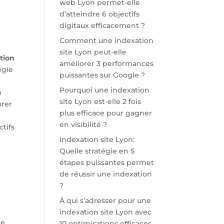
web Lyon permet-elle
d’atteindre 6 objectifs
digitaux efficacement ?
Comment une indexation
site Lyon peut-elle
tion
améliorer 3 performances
égie
puissantes sur Google ?
Pourquoi une indexation
u
site Lyon est-elle 2 fois
orer
plus efficace pour gagner
en visibilité ?
tifs
Indexation site Lyon:
Quelle stratégie en 5
étapes puissantes permet
de réussir une indexation
?
À qui s’adresser pour une
indexation site Lyon avec
e,
10 optimisations efficaces