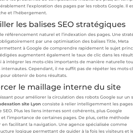
rablement l’exploration des pages par les robots Google. Il e
cache et l’hébergement.
iller les balises SEO stratégiques
 le référencement naturel et l’indexation des pages. Une strat
bligatoirement par une optimisation des balises Title, Meta
 permettent à Google de comprendre rapidement le sujet princ
rédigées augmentent également le taux de clic dans les résult
si à intégrer les mots-clés importants de manière naturelle to
nternautes. Cependant, il ne suffit pas de répéter les mots-cl
 pour obtenir de bons résultats.
rcer le maillage interne du site
issant pour améliorer la circulation des robots Google sur un s
ndexation site Lyon
consiste à relier intelligemment les pages
e SEO. Plus les liens internes sont cohérents, plus Google
 et l’importance de certaines pages. De plus, cette méthode
r en facilitant la navigation. Une agence spécialisée comme
ture logique permettant de guider à la fois les visiteurs et l