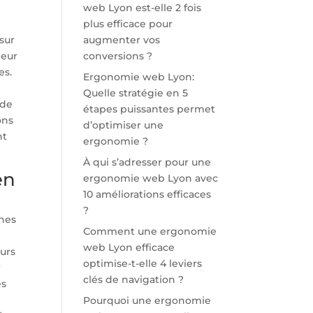
web Lyon est-elle 2 fois
plus efficace pour
sur
augmenter vos
leur
conversions ?
es.
Ergonomie web Lyon:
Quelle stratégie en 5
ide
étapes puissantes permet
ons
d’optimiser une
nt
ergonomie ?
À qui s’adresser pour une
en
ergonomie web Lyon avec
10 améliorations efficaces
?
ches
Comment une ergonomie
web Lyon efficace
eurs
optimise-t-elle 4 leviers
r
clés de navigation ?
es
Pourquoi une ergonomie