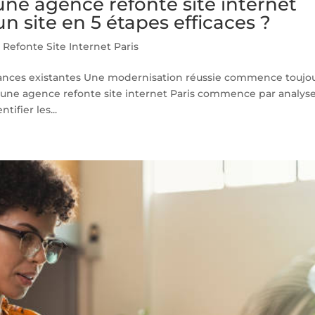
 une agence refonte site internet
n site en 5 étapes efficaces ?
Refonte Site Internet Paris
rmances existantes Une modernisation réussie commence toujo
, une agence refonte site internet Paris commence par analys
tifier les...