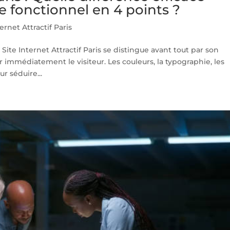
ite fonctionnel en 4 points ?
ternet Attractif Paris
n Site Internet Attractif Paris se distingue avant tout par son
r immédiatement le visiteur. Les couleurs, la typographie, les
r séduire...