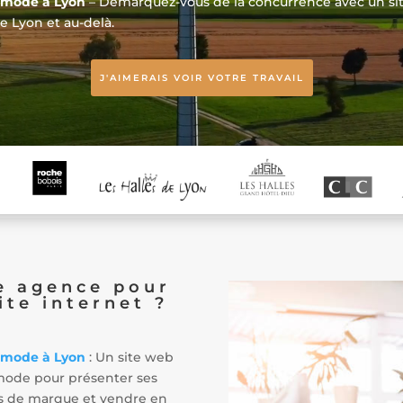
e mode à Lyon
– Démarquez-vous de la concurrence avec un si
e Lyon et au-delà.
J'AIMERAIS VOIR VOTRE TRAVAIL
e agence pour
ite internet ?
e mode à Lyon
: Un site web
mode pour présenter ses
res de marque et vendre en