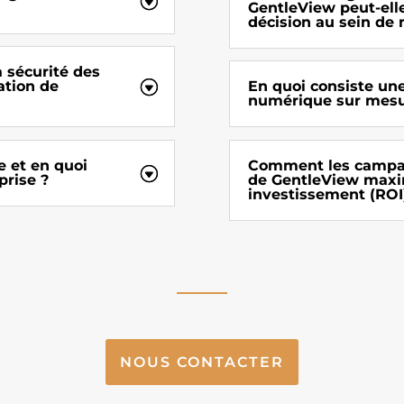
GentleView peut-elle
décision au sein de 
 sécurité des
ation de
En quoi consiste un
numérique sur mesu
e et en quoi
Comment les campagn
prise ?
de GentleView maxim
investissement (ROI
NOUS CONTACTER