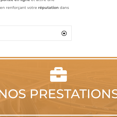
t en renforçant votre
réputation
dans

NOS PRESTATION