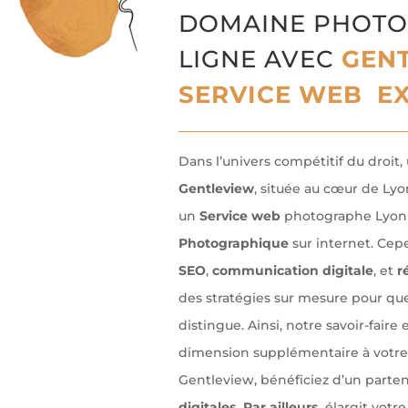
DOMAINE PHOTO
LIGNE AVEC
GENT
SERVICE WEB EX
Dans l’univers compétitif du droit, 
Gentleview
, située au cœur de Lyo
un
Service web
photographe Lyon
Photographique
sur internet. Cep
SEO
,
communication digitale
, et
r
des stratégies sur mesure pour que
distingue. Ainsi, notre savoir-faire
dimension supplémentaire à votre 
Gentleview, bénéficiez d’un parten
digitales. Par ailleurs,
élargit votr