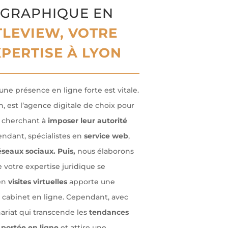
GRAPHIQUE EN
LEVIEW, VOTRE
PERTISE À LYON
une présence en ligne forte est vitale.
n, est l’agence digitale de choix pour
 cherchant à
imposer leur autorité
endant, spécialistes en
service web
,
éseaux sociaux. Puis,
nous élaborons
 votre expertise juridique se
 en
visites virtuelles
apporte une
cabinet en ligne. Cependant, avec
ariat qui transcende les
tendances
e
portée en ligne
et attire une