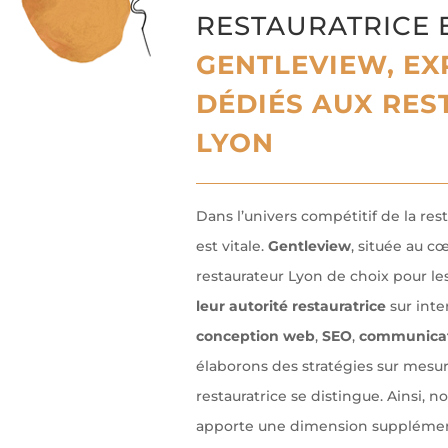
RESTAURATRICE 
GENTLEVIEW, EX
DÉDIÉS AUX RES
LYON
Dans l’univers compétitif de la res
est vitale.
Gentleview
, située au c
restaurateur Lyon de choix pour le
leur autorité restauratrice
sur inter
conception web
,
SEO
,
communicati
élaborons des stratégies sur mesu
restauratrice se distingue. Ainsi, n
apporte une dimension supplémenta