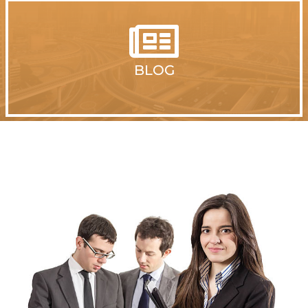

BLOG