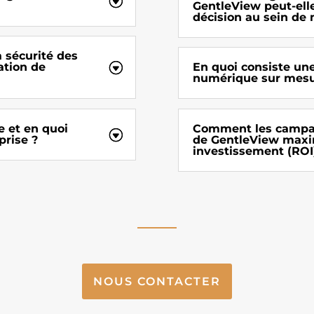
GentleView peut-elle
décision au sein de 
 sécurité des
ation de
En quoi consiste un
numérique sur mesu
e et en quoi
Comment les campagn
prise ?
de GentleView maxim
investissement (ROI
NOUS CONTACTER