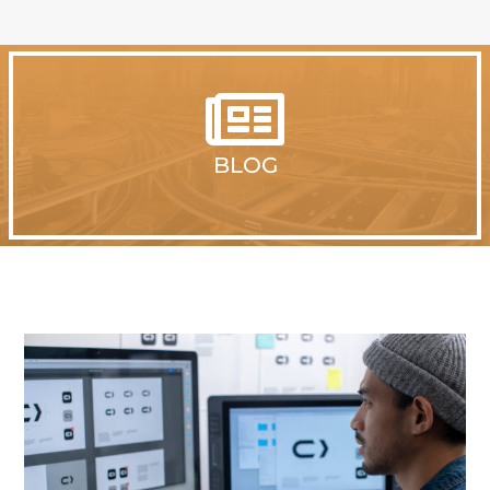

BLOG