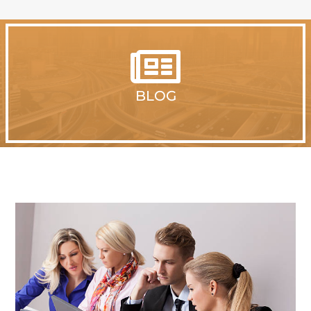

BLOG