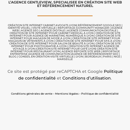
L’AGENCE GENTLEVIEW, SPECIALISEE EN CRÉATION SITE WEB
ET RÉFÉRENCEMENT NATUREL
CRÉATION SITE INTERNET CABINET AVOCATS LYON
|
RÉFÉRENCEMENT GOOGLE SEO
|
IDENTITÉ VISUEL
|
VISITE VIRTUELLE
|
REPORTAGE |
COMMUNITY MANAGER
|
AGENCE
WEB
|
AGENCE SEO
|
AGENCE DIGITALE
|
AGENCE COMMUNICATION
DIGITALE |
CRÉATION DE SITE INTERNET POUR CABINET MÉDICAL À LYON
|
CRÉATION DE SITE
INTERNET POUR AGENCE DE MARKETING NUMÉRIQUE À LYON
|
CRÉATION DE SITE
INTERNET POUR MAGASIN DE MODE À LYON
|
CRÉATION DE SITE INTERNET POUR
MAGASIN DE VÊTEMENTS À LYON
|
CRÉATION DE SITE INTERNET POUR SPA À LYON
|
CRÉATION DE SITE INTERNET POUR SALON DE BEAUTÉ À LYON
|
CRÉATION DE SITE
INTERNET POUR PHOTOGRAPHE À LYON
|
CRÉATION SITE INTERNET AGENCE DE
VOYAGE À LYON
|
CRÉATION SITE INTERNET POUR CAFÉ LYON
|
CRÉATION SITE
INTERNET POUR RESTAURANT LYON
|
AGENCE REFONTE SITE WEB
|
REPORTAGE
ENTREPRISE
|
AGENCE DE COMMUNICATION |
AGENCE DE RÉFÉRENCEMENT SEO
|
BLOG
|
CONSEIL EN CRÉATION VISITE VIRTUELLE
|
LYON | BORDEAUX | PARIS | NICE |
MARSEILLE
Ce site est protégé par reCAPTCHA et Google
Politique
de confidentialité
et
Conditions d’utilisation
.
Conditions générales de vente – Mentions légales – Politique de confidentialité