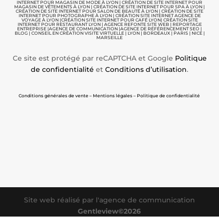
INTERNET POUR MAGASIN DE MODE À LYON
|
CRÉATION DE SITE INTERNET POUR
MAGASIN DE VÊTEMENTS À LYON
|
CRÉATION DE SITE INTERNET POUR SPA À LYON
|
CRÉATION DE SITE INTERNET POUR SALON DE BEAUTÉ À LYON
|
CRÉATION DE SITE
INTERNET POUR PHOTOGRAPHE À LYON
|
CRÉATION SITE INTERNET AGENCE DE
VOYAGE À LYON
|
CRÉATION SITE INTERNET POUR CAFÉ LYON
|
CRÉATION SITE
INTERNET POUR RESTAURANT LYON
|
AGENCE REFONTE SITE WEB
|
REPORTAGE
ENTREPRISE
|
AGENCE DE COMMUNICATION |
AGENCE DE RÉFÉRENCEMENT SEO
|
BLOG
|
CONSEIL EN CRÉATION VISITE VIRTUELLE
|
LYON | BORDEAUX | PARIS | NICE |
MARSEILLE
Ce site est protégé par reCAPTCHA et Google
Politique
de confidentialité
et
Conditions d’utilisation
.
Conditions générales de vente – Mentions légales – Politique de confidentialité
Site web réalisé par l'agence de communication
Gentleview©2026