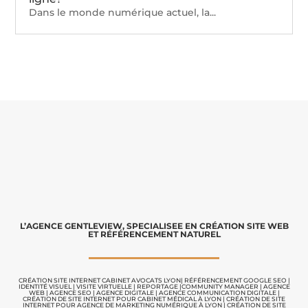
Dans le monde numérique actuel, la...
L’AGENCE GENTLEVIEW, SPECIALISEE EN CRÉATION SITE WEB
ET RÉFÉRENCEMENT NATUREL
CRÉATION SITE INTERNET CABINET AVOCATS LYON
|
RÉFÉRENCEMENT GOOGLE SEO
|
IDENTITÉ VISUEL
|
VISITE VIRTUELLE
|
REPORTAGE |
COMMUNITY MANAGER
|
AGENCE
WEB
|
AGENCE SEO
|
AGENCE DIGITALE
|
AGENCE COMMUNICATION
DIGITALE |
CRÉATION DE SITE INTERNET POUR CABINET MÉDICAL À LYON
|
CRÉATION DE SITE
INTERNET POUR AGENCE DE MARKETING NUMÉRIQUE À LYON
|
CRÉATION DE SITE