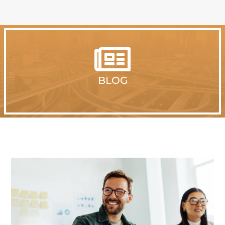

BLOG