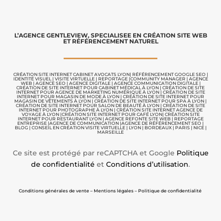
L’AGENCE GENTLEVIEW, SPECIALISEE EN CRÉATION SITE WEB
ET RÉFÉRENCEMENT NATUREL
CRÉATION SITE INTERNET CABINET AVOCATS LYON
|
RÉFÉRENCEMENT GOOGLE SEO
|
IDENTITÉ VISUEL
|
VISITE VIRTUELLE
|
REPORTAGE |
COMMUNITY MANAGER
|
AGENCE
WEB
|
AGENCE SEO
|
AGENCE DIGITALE
|
AGENCE COMMUNICATION
DIGITALE |
CRÉATION DE SITE INTERNET POUR CABINET MÉDICAL À LYON
|
CRÉATION DE SITE
INTERNET POUR AGENCE DE MARKETING NUMÉRIQUE À LYON
|
CRÉATION DE SITE
INTERNET POUR MAGASIN DE MODE À LYON
|
CRÉATION DE SITE INTERNET POUR
MAGASIN DE VÊTEMENTS À LYON
|
CRÉATION DE SITE INTERNET POUR SPA À LYON
|
CRÉATION DE SITE INTERNET POUR SALON DE BEAUTÉ À LYON
|
CRÉATION DE SITE
INTERNET POUR PHOTOGRAPHE À LYON
|
CRÉATION SITE INTERNET AGENCE DE
VOYAGE À LYON
|
CRÉATION SITE INTERNET POUR CAFÉ LYON
|
CRÉATION SITE
INTERNET POUR RESTAURANT LYON
|
AGENCE REFONTE SITE WEB
|
REPORTAGE
ENTREPRISE
|
AGENCE DE COMMUNICATION |
AGENCE DE RÉFÉRENCEMENT SEO
|
BLOG
|
CONSEIL EN CRÉATION VISITE VIRTUELLE
|
LYON | BORDEAUX | PARIS | NICE |
MARSEILLE
Ce site est protégé par reCAPTCHA et Google
Politique
de confidentialité
et
Conditions d’utilisation
.
Conditions générales de vente – Mentions légales – Politique de confidentialité