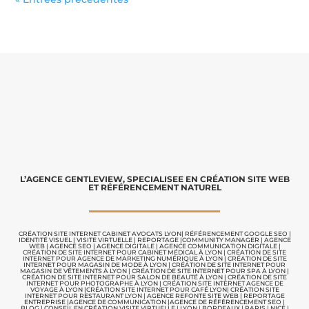
L’AGENCE GENTLEVIEW, SPECIALISEE EN CRÉATION SITE WEB
ET RÉFÉRENCEMENT NATUREL
CRÉATION SITE INTERNET CABINET AVOCATS LYON
|
RÉFÉRENCEMENT GOOGLE SEO
|
IDENTITÉ VISUEL
|
VISITE VIRTUELLE
|
REPORTAGE |
COMMUNITY MANAGER
|
AGENCE
WEB
|
AGENCE SEO
|
AGENCE DIGITALE
|
AGENCE COMMUNICATION
DIGITALE |
CRÉATION DE SITE INTERNET POUR CABINET MÉDICAL À LYON
|
CRÉATION DE SITE
INTERNET POUR AGENCE DE MARKETING NUMÉRIQUE À LYON
|
CRÉATION DE SITE
INTERNET POUR MAGASIN DE MODE À LYON
|
CRÉATION DE SITE INTERNET POUR
MAGASIN DE VÊTEMENTS À LYON
|
CRÉATION DE SITE INTERNET POUR SPA À LYON
|
CRÉATION DE SITE INTERNET POUR SALON DE BEAUTÉ À LYON
|
CRÉATION DE SITE
INTERNET POUR PHOTOGRAPHE À LYON
|
CRÉATION SITE INTERNET AGENCE DE
VOYAGE À LYON
|
CRÉATION SITE INTERNET POUR CAFÉ LYON
|
CRÉATION SITE
INTERNET POUR RESTAURANT LYON
|
AGENCE REFONTE SITE WEB
|
REPORTAGE
ENTREPRISE
|
AGENCE DE COMMUNICATION |
AGENCE DE RÉFÉRENCEMENT SEO
|
BLOG
|
CONSEIL EN CRÉATION VISITE VIRTUELLE
|
LYON | BORDEAUX | PARIS | NICE |