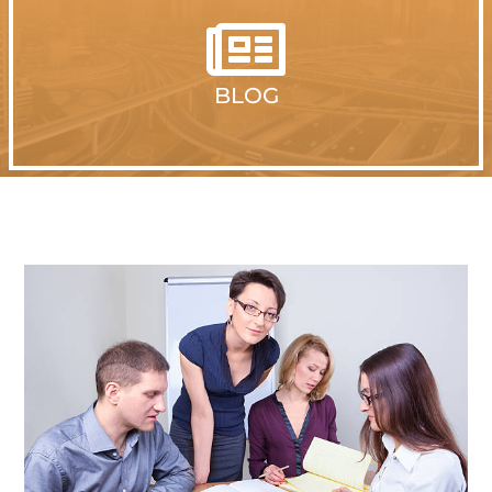

BLOG