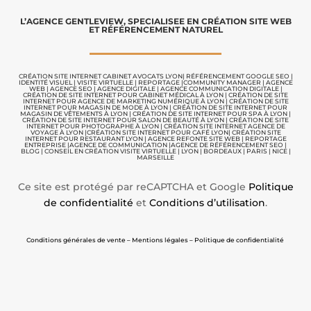
L’AGENCE GENTLEVIEW, SPECIALISEE EN CRÉATION SITE WEB
ET RÉFÉRENCEMENT NATUREL
CRÉATION SITE INTERNET CABINET AVOCATS LYON
|
RÉFÉRENCEMENT GOOGLE SEO
|
IDENTITÉ VISUEL
|
VISITE VIRTUELLE
|
REPORTAGE |
COMMUNITY MANAGER
|
AGENCE
WEB
|
AGENCE SEO
|
AGENCE DIGITALE
|
AGENCE COMMUNICATION
DIGITALE |
CRÉATION DE SITE INTERNET POUR CABINET MÉDICAL À LYON
|
CRÉATION DE SITE
INTERNET POUR AGENCE DE MARKETING NUMÉRIQUE À LYON
|
CRÉATION DE SITE
INTERNET POUR MAGASIN DE MODE À LYON
|
CRÉATION DE SITE INTERNET POUR
MAGASIN DE VÊTEMENTS À LYON
|
CRÉATION DE SITE INTERNET POUR SPA À LYON
|
CRÉATION DE SITE INTERNET POUR SALON DE BEAUTÉ À LYON
|
CRÉATION DE SITE
INTERNET POUR PHOTOGRAPHE À LYON
|
CRÉATION SITE INTERNET AGENCE DE
VOYAGE À LYON
|
CRÉATION SITE INTERNET POUR CAFÉ LYON
|
CRÉATION SITE
INTERNET POUR RESTAURANT LYON
|
AGENCE REFONTE SITE WEB
|
REPORTAGE
ENTREPRISE
|
AGENCE DE COMMUNICATION |
AGENCE DE RÉFÉRENCEMENT SEO
|
BLOG
|
CONSEIL EN CRÉATION VISITE VIRTUELLE
|
LYON | BORDEAUX | PARIS | NICE |
MARSEILLE
Ce site est protégé par reCAPTCHA et Google
Politique
de confidentialité
et
Conditions d’utilisation
.
Conditions générales de vente – Mentions légales – Politique de confidentialité