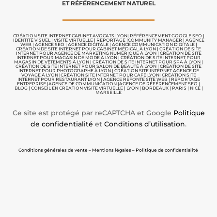
ET RÉFÉRENCEMENT NATUREL
CRÉATION SITE INTERNET CABINET AVOCATS LYON
|
RÉFÉRENCEMENT GOOGLE SEO
|
IDENTITÉ VISUEL
|
VISITE VIRTUELLE
|
REPORTAGE |
COMMUNITY MANAGER
|
AGENCE
WEB
|
AGENCE SEO
|
AGENCE DIGITALE
|
AGENCE COMMUNICATION
DIGITALE |
CRÉATION DE SITE INTERNET POUR CABINET MÉDICAL À LYON
|
CRÉATION DE SITE
INTERNET POUR AGENCE DE MARKETING NUMÉRIQUE À LYON
|
CRÉATION DE SITE
INTERNET POUR MAGASIN DE MODE À LYON
|
CRÉATION DE SITE INTERNET POUR
MAGASIN DE VÊTEMENTS À LYON
|
CRÉATION DE SITE INTERNET POUR SPA À LYON
|
CRÉATION DE SITE INTERNET POUR SALON DE BEAUTÉ À LYON
|
CRÉATION DE SITE
INTERNET POUR PHOTOGRAPHE À LYON
|
CRÉATION SITE INTERNET AGENCE DE
VOYAGE À LYON
|
CRÉATION SITE INTERNET POUR CAFÉ LYON
|
CRÉATION SITE
INTERNET POUR RESTAURANT LYON
|
AGENCE REFONTE SITE WEB
|
REPORTAGE
ENTREPRISE
|
AGENCE DE COMMUNICATION |
AGENCE DE RÉFÉRENCEMENT SEO
|
BLOG
|
CONSEIL EN CRÉATION VISITE VIRTUELLE
|
LYON | BORDEAUX | PARIS | NICE |
MARSEILLE
Ce site est protégé par reCAPTCHA et Google
Politique
de confidentialité
et
Conditions d’utilisation
.
Conditions générales de vente – Mentions légales – Politique de confidentialité