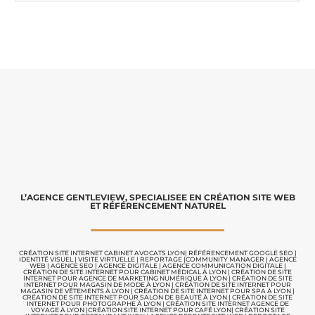
L’AGENCE GENTLEVIEW, SPECIALISEE EN CRÉATION SITE WEB
ET RÉFÉRENCEMENT NATUREL
CRÉATION SITE INTERNET CABINET AVOCATS LYON
|
RÉFÉRENCEMENT GOOGLE SEO
|
IDENTITÉ VISUEL
|
VISITE VIRTUELLE
|
REPORTAGE |
COMMUNITY MANAGER
|
AGENCE
WEB
|
AGENCE SEO
|
AGENCE DIGITALE
|
AGENCE COMMUNICATION
DIGITALE |
CRÉATION DE SITE INTERNET POUR CABINET MÉDICAL À LYON
|
CRÉATION DE SITE
INTERNET POUR AGENCE DE MARKETING NUMÉRIQUE À LYON
|
CRÉATION DE SITE
INTERNET POUR MAGASIN DE MODE À LYON
|
CRÉATION DE SITE INTERNET POUR
MAGASIN DE VÊTEMENTS À LYON
|
CRÉATION DE SITE INTERNET POUR SPA À LYON
|
CRÉATION DE SITE INTERNET POUR SALON DE BEAUTÉ À LYON
|
CRÉATION DE SITE
INTERNET POUR PHOTOGRAPHE À LYON
|
CRÉATION SITE INTERNET AGENCE DE
VOYAGE À LYON
|
CRÉATION SITE INTERNET POUR CAFÉ LYON
|
CRÉATION SITE