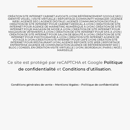
CRÉATION SITE INTERNET CABINET AVOCATS LYON
|
RÉFÉRENCEMENT GOOGLE SEO
|
IDENTITÉ VISUEL
|
VISITE VIRTUELLE
|
REPORTAGE |
COMMUNITY MANAGER
|
AGENCE
WEB
|
AGENCE SEO
|
AGENCE DIGITALE
|
AGENCE COMMUNICATION
DIGITALE |
CRÉATION DE SITE INTERNET POUR CABINET MÉDICAL À LYON
|
CRÉATION DE SITE
INTERNET POUR AGENCE DE MARKETING NUMÉRIQUE À LYON
|
CRÉATION DE SITE
INTERNET POUR MAGASIN DE MODE À LYON
|
CRÉATION DE SITE INTERNET POUR
MAGASIN DE VÊTEMENTS À LYON
|
CRÉATION DE SITE INTERNET POUR SPA À LYON
|
CRÉATION DE SITE INTERNET POUR SALON DE BEAUTÉ À LYON
|
CRÉATION DE SITE
INTERNET POUR PHOTOGRAPHE À LYON
|
CRÉATION SITE INTERNET AGENCE DE
VOYAGE À LYON
|
CRÉATION SITE INTERNET POUR CAFÉ LYON
|
CRÉATION SITE
INTERNET POUR RESTAURANT LYON
|
AGENCE REFONTE SITE WEB
|
REPORTAGE
ENTREPRISE
|
AGENCE DE COMMUNICATION |
AGENCE DE RÉFÉRENCEMENT SEO
|
BLOG
|
CONSEIL EN CRÉATION VISITE VIRTUELLE
|
LYON | BORDEAUX | PARIS | NICE |
MARSEILLE
Ce site est protégé par reCAPTCHA et Google
Politique
de confidentialité
et
Conditions d’utilisation
.
Conditions générales de vente – Mentions légales – Politique de confidentialité