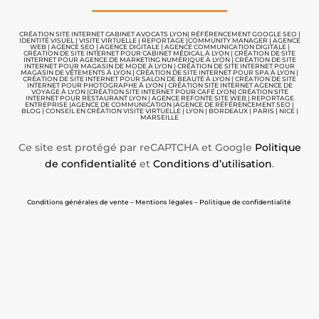
CRÉATION SITE INTERNET CABINET AVOCATS LYON
|
RÉFÉRENCEMENT GOOGLE SEO
|
IDENTITÉ VISUEL
|
VISITE VIRTUELLE
|
REPORTAGE |
COMMUNITY MANAGER
|
AGENCE
WEB
|
AGENCE SEO
|
AGENCE DIGITALE
|
AGENCE COMMUNICATION
DIGITALE |
CRÉATION DE SITE INTERNET POUR CABINET MÉDICAL À LYON
|
CRÉATION DE SITE
INTERNET POUR AGENCE DE MARKETING NUMÉRIQUE À LYON
|
CRÉATION DE SITE
INTERNET POUR MAGASIN DE MODE À LYON
|
CRÉATION DE SITE INTERNET POUR
MAGASIN DE VÊTEMENTS À LYON
|
CRÉATION DE SITE INTERNET POUR SPA À LYON
|
CRÉATION DE SITE INTERNET POUR SALON DE BEAUTÉ À LYON
|
CRÉATION DE SITE
INTERNET POUR PHOTOGRAPHE À LYON
|
CRÉATION SITE INTERNET AGENCE DE
VOYAGE À LYON
|
CRÉATION SITE INTERNET POUR CAFÉ LYON
|
CRÉATION SITE
INTERNET POUR RESTAURANT LYON
|
AGENCE REFONTE SITE WEB
|
REPORTAGE
ENTREPRISE
|
AGENCE DE COMMUNICATION |
AGENCE DE RÉFÉRENCEMENT SEO
|
BLOG
|
CONSEIL EN CRÉATION VISITE VIRTUELLE
|
LYON | BORDEAUX | PARIS | NICE |
MARSEILLE
Ce site est protégé par reCAPTCHA et Google
Politique
de confidentialité
et
Conditions d’utilisation
.
Conditions générales de vente – Mentions légales – Politique de confidentialité