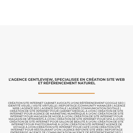
L’AGENCE GENTLEVIEW, SPECIALISEE EN CRÉATION SITE WEB
ET RÉFÉRENCEMENT NATUREL
CRÉATION SITE INTERNET CABINET AVOCATS LYON
|
RÉFÉRENCEMENT GOOGLE SEO
|
IDENTITÉ VISUEL
|
VISITE VIRTUELLE
|
REPORTAGE |
COMMUNITY MANAGER
|
AGENCE
WEB
|
AGENCE SEO
|
AGENCE DIGITALE
|
AGENCE COMMUNICATION
DIGITALE |
CRÉATION DE SITE INTERNET POUR CABINET MÉDICAL À LYON
|
CRÉATION DE SITE
INTERNET POUR AGENCE DE MARKETING NUMÉRIQUE À LYON
|
CRÉATION DE SITE
INTERNET POUR MAGASIN DE MODE À LYON
|
CRÉATION DE SITE INTERNET POUR
MAGASIN DE VÊTEMENTS À LYON
|
CRÉATION DE SITE INTERNET POUR SPA À LYON
|
CRÉATION DE SITE INTERNET POUR SALON DE BEAUTÉ À LYON
|
CRÉATION DE SITE
INTERNET POUR PHOTOGRAPHE À LYON
|
CRÉATION SITE INTERNET AGENCE DE
VOYAGE À LYON
|
CRÉATION SITE INTERNET POUR CAFÉ LYON
|
CRÉATION SITE
INTERNET POUR RESTAURANT LYON
|
AGENCE REFONTE SITE WEB
|
REPORTAGE
ENTREPRISE
|
AGENCE DE COMMUNICATION |
AGENCE DE RÉFÉRENCEMENT SEO
|