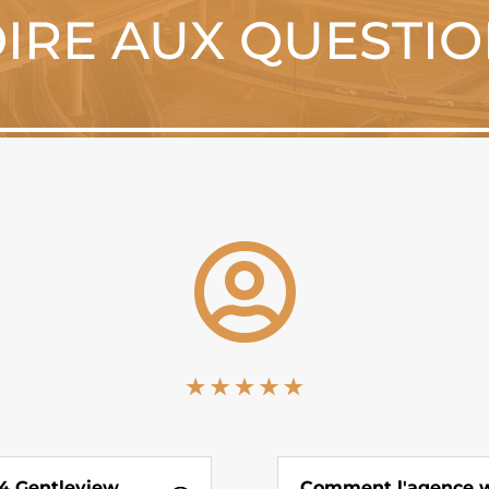
IRE AUX QUESTI

 4 Gentleview
Comment l'agence w