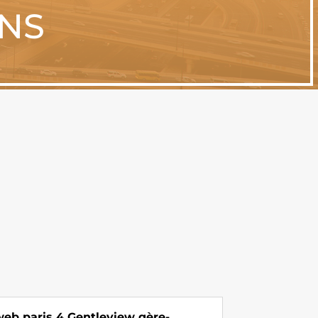
ONS
eb paris 4 Gentleview gère-