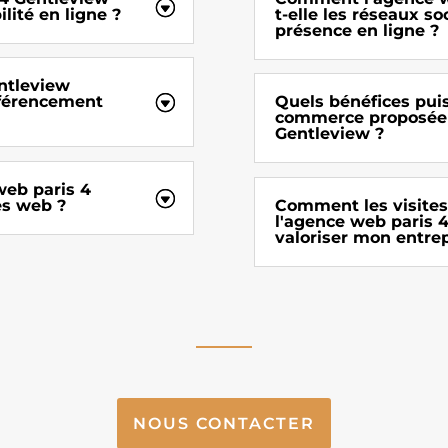
ilité en ligne ?
t-elle les réseaux 
présence en ligne ?
ntleview
référencement
Quels bénéfices puis
commerce proposée 
Gentleview ?
web paris 4
es web ?
Comment les visites 
l'agence web paris 
valoriser mon entrep
NOUS CONTACTER