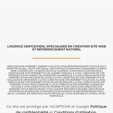
L’AGENCE GENTLEVIEW, SPECIALISEE EN CRÉATION SITE WEB
ET RÉFÉRENCEMENT NATUREL
CRÉATION SITE INTERNET CABINET AVOCATS LYON
|
RÉFÉRENCEMENT GOOGLE SEO
|
IDENTITÉ VISUEL
|
VISITE VIRTUELLE
|
REPORTAGE |
COMMUNITY MANAGER
|
AGENCE
WEB
|
AGENCE SEO
|
AGENCE DIGITALE
|
AGENCE COMMUNICATION
DIGITALE |
CRÉATION DE SITE INTERNET POUR CABINET MÉDICAL À LYON
|
CRÉATION DE SITE
INTERNET POUR AGENCE DE MARKETING NUMÉRIQUE À LYON
|
CRÉATION DE SITE
INTERNET POUR MAGASIN DE MODE À LYON
|
CRÉATION DE SITE INTERNET POUR
MAGASIN DE VÊTEMENTS À LYON
|
CRÉATION DE SITE INTERNET POUR SPA À LYON
|
CRÉATION DE SITE INTERNET POUR SALON DE BEAUTÉ À LYON
|
CRÉATION DE SITE
INTERNET POUR PHOTOGRAPHE À LYON
|
CRÉATION SITE INTERNET AGENCE DE
VOYAGE À LYON
|
CRÉATION SITE INTERNET POUR CAFÉ LYON
|
CRÉATION SITE
INTERNET POUR RESTAURANT LYON
|
AGENCE REFONTE SITE WEB
|
REPORTAGE
ENTREPRISE
|
AGENCE DE COMMUNICATION |
AGENCE DE RÉFÉRENCEMENT SEO
|
BLOG
|
CONSEIL EN CRÉATION VISITE VIRTUELLE
|
LYON | BORDEAUX | PARIS | NICE |
MARSEILLE
Ce site est protégé par reCAPTCHA et Google
Politique
de confidentialité
et
Conditions d’utilisation
.