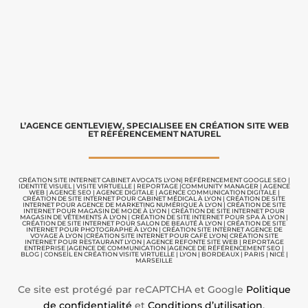
L’AGENCE GENTLEVIEW, SPECIALISEE EN CRÉATION SITE WEB
ET RÉFÉRENCEMENT NATUREL
CRÉATION SITE INTERNET CABINET AVOCATS LYON
|
RÉFÉRENCEMENT GOOGLE SEO
|
IDENTITÉ VISUEL
|
VISITE VIRTUELLE
|
REPORTAGE |
COMMUNITY MANAGER
|
AGENCE
WEB
|
AGENCE SEO
|
AGENCE DIGITALE
|
AGENCE COMMUNICATION
DIGITALE |
CRÉATION DE SITE INTERNET POUR CABINET MÉDICAL À LYON
|
CRÉATION DE SITE
INTERNET POUR AGENCE DE MARKETING NUMÉRIQUE À LYON
|
CRÉATION DE SITE
INTERNET POUR MAGASIN DE MODE À LYON
|
CRÉATION DE SITE INTERNET POUR
MAGASIN DE VÊTEMENTS À LYON
|
CRÉATION DE SITE INTERNET POUR SPA À LYON
|
CRÉATION DE SITE INTERNET POUR SALON DE BEAUTÉ À LYON
|
CRÉATION DE SITE
INTERNET POUR PHOTOGRAPHE À LYON
|
CRÉATION SITE INTERNET AGENCE DE
VOYAGE À LYON
|
CRÉATION SITE INTERNET POUR CAFÉ LYON
|
CRÉATION SITE
INTERNET POUR RESTAURANT LYON
|
AGENCE REFONTE SITE WEB
|
REPORTAGE
ENTREPRISE
|
AGENCE DE COMMUNICATION |
AGENCE DE RÉFÉRENCEMENT SEO
|
BLOG
|
CONSEIL EN CRÉATION VISITE VIRTUELLE
|
LYON | BORDEAUX | PARIS | NICE |
MARSEILLE
Ce site est protégé par reCAPTCHA et Google
Politique
de confidentialité
et
Conditions d’utilisation
.