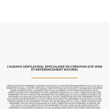
L’AGENCE GENTLEVIEW, SPECIALISEE EN CRÉATION SITE WEB
ET RÉFÉRENCEMENT NATUREL
CRÉATION SITE INTERNET CABINET AVOCATS LYON
|
RÉFÉRENCEMENT GOOGLE SEO
|
IDENTITÉ VISUEL
|
VISITE VIRTUELLE
|
REPORTAGE |
COMMUNITY MANAGER
|
AGENCE
WEB
|
AGENCE SEO
|
AGENCE DIGITALE
|
AGENCE COMMUNICATION
DIGITALE |
CRÉATION DE SITE INTERNET POUR CABINET MÉDICAL À LYON
|
CRÉATION DE SITE
INTERNET POUR AGENCE DE MARKETING NUMÉRIQUE À LYON
|
CRÉATION DE SITE
INTERNET POUR MAGASIN DE MODE À LYON
|
CRÉATION DE SITE INTERNET POUR
MAGASIN DE VÊTEMENTS À LYON
|
CRÉATION DE SITE INTERNET POUR SPA À LYON
|
CRÉATION DE SITE INTERNET POUR SALON DE BEAUTÉ À LYON
|
CRÉATION DE SITE
INTERNET POUR PHOTOGRAPHE À LYON
|
CRÉATION SITE INTERNET AGENCE DE
VOYAGE À LYON
|
CRÉATION SITE INTERNET POUR CAFÉ LYON
|
CRÉATION SITE
INTERNET POUR RESTAURANT LYON
|
AGENCE REFONTE SITE WEB
|
REPORTAGE