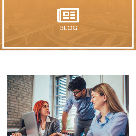

BLOG