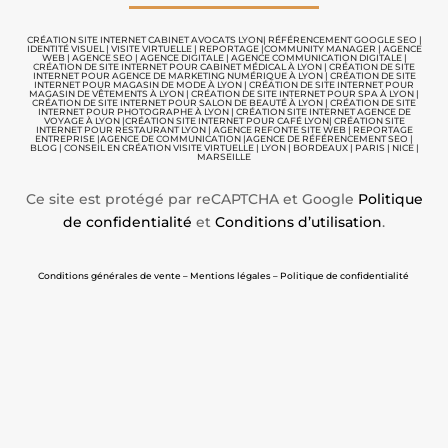
CRÉATION SITE INTERNET CABINET AVOCATS LYON
|
RÉFÉRENCEMENT GOOGLE SEO
|
IDENTITÉ VISUEL
|
VISITE VIRTUELLE
|
REPORTAGE |
COMMUNITY MANAGER
|
AGENCE
WEB
|
AGENCE SEO
|
AGENCE DIGITALE
|
AGENCE COMMUNICATION
DIGITALE |
CRÉATION DE SITE INTERNET POUR CABINET MÉDICAL À LYON
|
CRÉATION DE SITE
INTERNET POUR AGENCE DE MARKETING NUMÉRIQUE À LYON
|
CRÉATION DE SITE
INTERNET POUR MAGASIN DE MODE À LYON
|
CRÉATION DE SITE INTERNET POUR
MAGASIN DE VÊTEMENTS À LYON
|
CRÉATION DE SITE INTERNET POUR SPA À LYON
|
CRÉATION DE SITE INTERNET POUR SALON DE BEAUTÉ À LYON
|
CRÉATION DE SITE
INTERNET POUR PHOTOGRAPHE À LYON
|
CRÉATION SITE INTERNET AGENCE DE
VOYAGE À LYON
|
CRÉATION SITE INTERNET POUR CAFÉ LYON
|
CRÉATION SITE
INTERNET POUR RESTAURANT LYON
|
AGENCE REFONTE SITE WEB
|
REPORTAGE
ENTREPRISE
|
AGENCE DE COMMUNICATION |
AGENCE DE RÉFÉRENCEMENT SEO
|
BLOG
|
CONSEIL EN CRÉATION VISITE VIRTUELLE
|
LYON | BORDEAUX | PARIS | NICE |
MARSEILLE
Ce site est protégé par reCAPTCHA et Google
Politique
de confidentialité
et
Conditions d’utilisation
.
Conditions générales de vente – Mentions légales – Politique de confidentialité