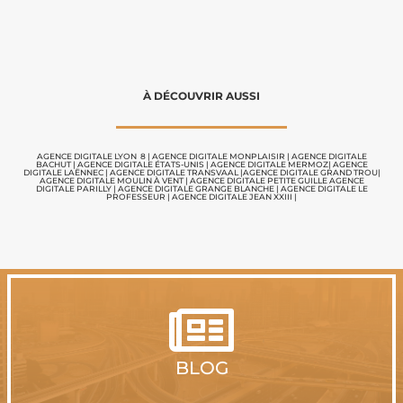
À DÉCOUVRIR AUSSI
AGENCE DIGITALE LYON 8
|
AGENCE DIGITALE MONPLAISIR |
AGENCE DIGITALE
BACHUT
|
AGENCE DIGITALE ÉTATS-UNIS
|
AGENCE DIGITALE MERMOZ
|
AGENCE
DIGITALE LAËNNEC
|
AGENCE DIGITALE TRANSVAAL
|
AGENCE DIGITALE GRAND TROU
|
AGENCE DIGITALE MOULIN À VENT
|
AGENCE DIGITALE PETITE GUILLE
AGENCE
DIGITALE PARILLY
|
AGENCE DIGITALE GRANGE BLANCHE
|
AGENCE DIGITALE LE
PROFESSEUR
|
AGENCE DIGITALE JEAN XXIII
|

BLOG