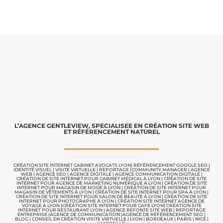
L’AGENCE GENTLEVIEW, SPECIALISEE EN CRÉATION SITE WEB
ET RÉFÉRENCEMENT NATUREL
CRÉATION SITE INTERNET CABINET AVOCATS LYON
|
RÉFÉRENCEMENT GOOGLE SEO
|
IDENTITÉ VISUEL
|
VISITE VIRTUELLE
|
REPORTAGE |
COMMUNITY MANAGER
|
AGENCE
WEB
|
AGENCE SEO
|
AGENCE DIGITALE
|
AGENCE COMMUNICATION
DIGITALE |
CRÉATION DE SITE INTERNET POUR CABINET MÉDICAL À LYON
|
CRÉATION DE SITE
INTERNET POUR AGENCE DE MARKETING NUMÉRIQUE À LYON
|
CRÉATION DE SITE
INTERNET POUR MAGASIN DE MODE À LYON
|
CRÉATION DE SITE INTERNET POUR
MAGASIN DE VÊTEMENTS À LYON
|
CRÉATION DE SITE INTERNET POUR SPA À LYON
|
CRÉATION DE SITE INTERNET POUR SALON DE BEAUTÉ À LYON
|
CRÉATION DE SITE
INTERNET POUR PHOTOGRAPHE À LYON
|
CRÉATION SITE INTERNET AGENCE DE
VOYAGE À LYON
|
CRÉATION SITE INTERNET POUR CAFÉ LYON
|
CRÉATION SITE
INTERNET POUR RESTAURANT LYON
|
AGENCE REFONTE SITE WEB
|
REPORTAGE
ENTREPRISE
|
AGENCE DE COMMUNICATION |
AGENCE DE RÉFÉRENCEMENT SEO
|
BLOG
|
CONSEIL EN CRÉATION VISITE VIRTUELLE
|
LYON | BORDEAUX | PARIS | NICE |