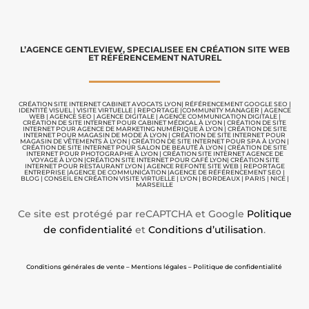
L’AGENCE GENTLEVIEW, SPECIALISEE EN CRÉATION SITE WEB
ET RÉFÉRENCEMENT NATUREL
CRÉATION SITE INTERNET CABINET AVOCATS LYON
|
RÉFÉRENCEMENT GOOGLE SEO
|
IDENTITÉ VISUEL
|
VISITE VIRTUELLE
|
REPORTAGE |
COMMUNITY MANAGER
|
AGENCE
WEB
|
AGENCE SEO
|
AGENCE DIGITALE
|
AGENCE COMMUNICATION
DIGITALE |
CRÉATION DE SITE INTERNET POUR CABINET MÉDICAL À LYON
|
CRÉATION DE SITE
INTERNET POUR AGENCE DE MARKETING NUMÉRIQUE À LYON
|
CRÉATION DE SITE
INTERNET POUR MAGASIN DE MODE À LYON
|
CRÉATION DE SITE INTERNET POUR
MAGASIN DE VÊTEMENTS À LYON
|
CRÉATION DE SITE INTERNET POUR SPA À LYON
|
CRÉATION DE SITE INTERNET POUR SALON DE BEAUTÉ À LYON
|
CRÉATION DE SITE
INTERNET POUR PHOTOGRAPHE À LYON
|
CRÉATION SITE INTERNET AGENCE DE
VOYAGE À LYON
|
CRÉATION SITE INTERNET POUR CAFÉ LYON
|
CRÉATION SITE
INTERNET POUR RESTAURANT LYON
|
AGENCE REFONTE SITE WEB
|
REPORTAGE
ENTREPRISE
|
AGENCE DE COMMUNICATION |
AGENCE DE RÉFÉRENCEMENT SEO
|
BLOG
|
CONSEIL EN CRÉATION VISITE VIRTUELLE
|
LYON | BORDEAUX | PARIS | NICE |
MARSEILLE
Ce site est protégé par reCAPTCHA et Google
Politique
de confidentialité
et
Conditions d’utilisation
.
Conditions générales de vente – Mentions légales – Politique de confidentialité