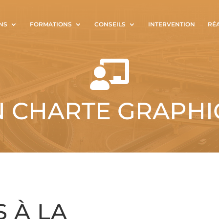
NS
FORMATIONS
CONSEILS
INTERVENTION
RÉ

N CHARTE GRAPHI
 À LA