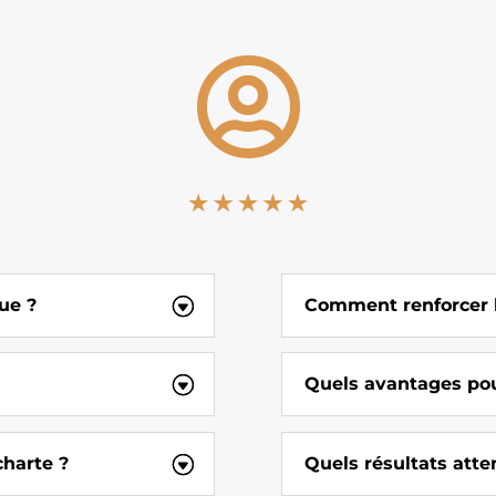

ue ?
Comment renforcer l’
Quels avantages pou
charte ?
Quels résultats atte