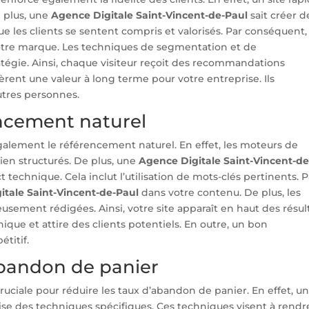
De plus, une
Agence Digitale Saint-Vincent-de-Paul
sait créer d
e les clients se sentent compris et valorisés. Par conséquent, 
 votre marque. Les techniques de segmentation et de
atégie. Ainsi, chaque visiteur reçoit des recommandations
nèrent une valeur à long terme pour votre entreprise. Ils
tres personnes.
ncement naturel
galement le référencement naturel. En effet, les moteurs de
bien structurés. De plus, une
Agence Digitale Saint-Vincent-de
echnique. Cela inclut l’utilisation de mots-clés pertinents. P
itale Saint-Vincent-de-Paul
dans votre contenu. De plus, les
eusement rédigées. Ainsi, votre site apparaît en haut des résul
ique et attire des clients potentiels. En outre, un bon
titif.
abandon de panier
cruciale pour réduire les taux d’abandon de panier. En effet, u
lise des techniques spécifiques. Ces techniques visent à rendr