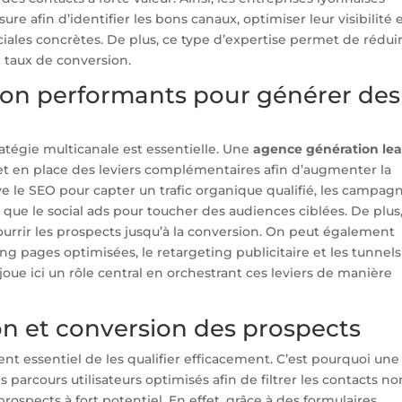
afin d’identifier les bons canaux, optimiser leur visibilité 
ales concrètes. De plus, ce type d’expertise permet de rédui
e taux de conversion.
ition performants pour générer des
ratégie multicanale est essentielle. Une
agence génération le
 en place des leviers complémentaires afin d’augmenter la
e le SEO pour capter un trafic organique qualifié, les campag
i que le social ads pour toucher des audiences ciblées. De plus
rrir les prospects jusqu’à la conversion. On peut également
ng pages optimisées, le retargeting publicitaire et les tunnel
joue ici un rôle central en orchestrant ces leviers de manière
ion et conversion des prospects
ment essentiel de les qualifier efficacement. C’est pourquoi une
 parcours utilisateurs optimisés afin de filtrer les contacts no
prospects à fort potentiel. En effet, grâce à des formulaires