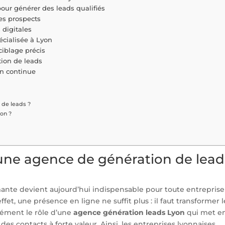
pour générer des leads qualifiés
des prospects
digitales
écialisée à Lyon
ciblage précis
tion de leads
on continue
 de leads ?
on ?
 une agence de génération de lead
rmante devient aujourd’hui indispensable pour toute entreprise
ffet, une présence en ligne ne suffit plus : il faut transformer l
isément le rôle d’une
agence génération leads Lyon
qui met e
des contacts à forte valeur. Ainsi, les entreprises lyonnaises