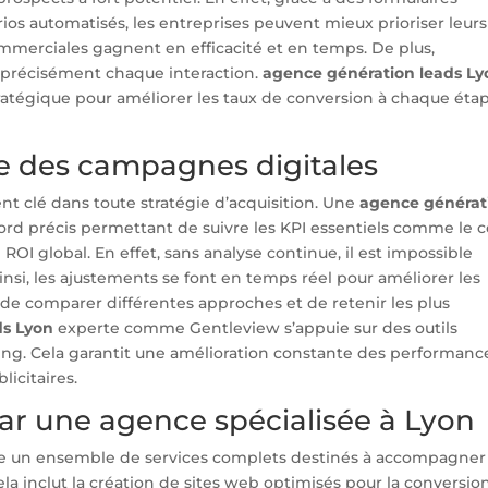
rios automatisés, les entreprises peuvent mieux prioriser leurs
ommerciales gagnent en efficacité et en temps. De plus,
e précisément chaque interaction.
agence génération leads Ly
égique pour améliorer les taux de conversion à chaque éta
ge des campagnes digitales
t clé dans toute stratégie d’acquisition. Une
agence générat
rd précis permettant de suivre les KPI essentiels comme le c
 ROI global. En effet, sans analyse continue, il est impossible
nsi, les ajustements se font en temps réel pour améliorer les
t de comparer différentes approches et de retenir les plus
ds Lyon
experte comme Gentleview s’appuie sur des outils
ing. Cela garantit une amélioration constante des performanc
licitaires.
par une agence spécialisée à Lyon
 un ensemble de services complets destinés à accompagner 
ela inclut la création de sites web optimisés pour la conversion