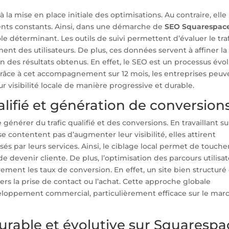
 la mise en place initiale des optimisations. Au contraire, elle
ments constants. Ainsi, dans une démarche de
SEO Squarespac
le déterminant. Les outils de suivi permettent d’évaluer le traf
ent des utilisateurs. De plus, ces données servent à affiner la
on des résultats obtenus. En effet, le SEO est un processus évol
Grâce à cet accompagnement sur 12 mois, les entreprises peuv
r visibilité locale de manière progressive et durable.
alifié et génération de conversion
e générer du trafic qualifié et des conversions. En travaillant s
 se contentent pas d’augmenter leur visibilité, elles attirent
és par leurs services. Ainsi, le ciblage local permet de touche
 devenir cliente. De plus, l’optimisation des parcours utilisa
ivement les taux de conversion. En effet, un site bien structuré
ers la prise de contact ou l’achat. Cette approche globale
éveloppement commercial, particulièrement efficace sur le mar
durable et évolutive sur Squarespa