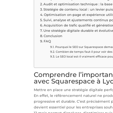
Audit et optimisation technique : la ba
Stratégie de contenu local : un levier pui
Optimisation on-page et expérience util
Suivi, analyse et ajustements continus p
Acquisition de trafic qualifié et générati
Une stratégie digitale durable et évoluti
Conclusion
FAQ
Pourquoi le SEO sur Squarespace demand
Combien de temps faut-il pour voir des 
Le SEO local est-il vraiment efficace po
Comprendre l’importanc
avec Squarespace à Ly
Mettre en place une stratégie digitale perf
En effet, le référencement naturel ne produ
progressive et durable. C’est précisément p
devient essentiel pour les entreprises souh
12 mois permet d’analyser, d’optimiser puis 