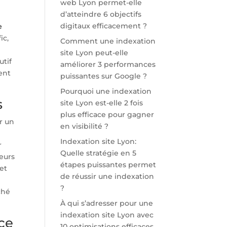
web Lyon permet-elle
d’atteindre 6 objectifs
digitaux efficacement ?
e
ic,
Comment une indexation
site Lyon peut-elle
utif
améliorer 3 performances
ent
puissantes sur Google ?
Pourquoi une indexation
s
site Lyon est-elle 2 fois
plus efficace pour gagner
ur un
en visibilité ?
Indexation site Lyon:
r
Quelle stratégie en 5
teurs
étapes puissantes permet
 et
de réussir une indexation
?
ché
À qui s’adresser pour une
indexation site Lyon avec
ce
10 optimisations efficaces