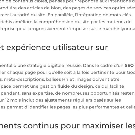
ion de contenus ciblés, pensés pour répondre aux intentions 
 produire des articles de blog, des pages de services optimisée
r l’autorité du site. En parallèle, l’intégration de mots-clés
ichis améliore la compréhension du site par les moteurs de
treprise peut progressivement s’imposer sur le marché lyonna
 expérience utilisateur sur
ental d’une stratégie digitale réussie. Dans le cadre d’un
SEO
ailler chaque page pour qu’elle soit à la fois pertinente pour Go
tres, méta-descriptions, balises Hn et images doivent être
ace permet une gestion fluide du design, ce qui facilite
. Cependant, sans expertise, de nombreuses opportunités resten
ur 12 mois inclut des ajustements réguliers basés sur les
es permet d’identifier les pages les plus performantes et cell
ements continus pour maximiser le