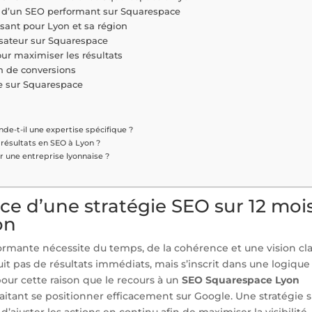
se d’un SEO performant sur Squarespace
ssant pour Lyon et sa région
isateur sur Squarespace
our maximiser les résultats
on de conversions
ve sur Squarespace
e-t-il une expertise spécifique ?
résultats en SEO à Lyon ?
ur une entreprise lyonnaise ?
e d’une stratégie SEO sur 12 moi
on
ormante nécessite du temps, de la cohérence et une vision cla
it pas de résultats immédiats, mais s’inscrit dans une logique
our cette raison que le recours à un
SEO Squarespace Lyon
aitant se positionner efficacement sur Google. Une stratégie s
d’ajuster les actions en continu afin de maximiser la visibilité