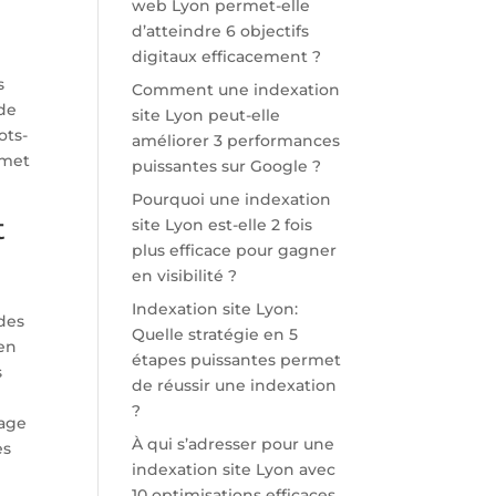
web Lyon permet-elle
d’atteindre 6 objectifs
digitaux efficacement ?
s
Comment une indexation
 de
site Lyon peut-elle
ots-
améliorer 3 performances
rmet
puissantes sur Google ?
Pourquoi une indexation
t
site Lyon est-elle 2 fois
plus efficace pour gagner
en visibilité ?
Indexation site Lyon:
des
Quelle stratégie en 5
 en
étapes puissantes permet
s
de réussir une indexation
?
tage
À qui s’adresser pour une
es
indexation site Lyon avec
10 optimisations efficaces