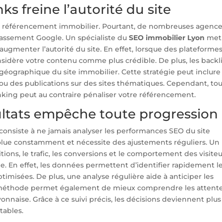
ks freine l’autorité du site
le référencement immobilier. Pourtant, de nombreuses agenc
lassement Google. Un spécialiste du
SEO immobilier Lyon
met
’augmenter l’autorité du site. En effet, lorsque des plateforme
nsidère votre contenu comme plus crédible. De plus, les backl
géographique du site immobilier. Cette stratégie peut inclure
és ou des publications sur des sites thématiques. Cependant, to
inking peut au contraire pénaliser votre référencement.
sultats empêche toute progression
s consiste à ne jamais analyser les performances SEO du site
olue constamment et nécessite des ajustements réguliers. Un
itions, le trafic, les conversions et le comportement des visite
ie. En effet, les données permettent d’identifier rapidement l
ptimisées. De plus, une analyse régulière aide à anticiper les
e méthode permet également de mieux comprendre les attent
onnaise. Grâce à ce suivi précis, les décisions deviennent plus
tables.