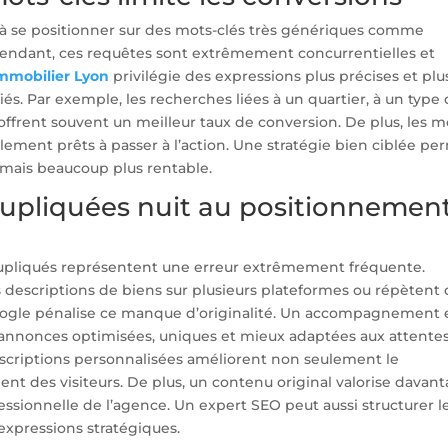
 se positionner sur des mots-clés très génériques comme
endant, ces requêtes sont extrêmement concurrentielles et
mmobilier Lyon
privilégie des expressions plus précises et plu
iés. Par exemple, les recherches liées à un quartier, à un type
offrent souvent un meilleur taux de conversion. De plus, les m
ellement prêts à passer à l’action. Une stratégie bien ciblée pe
 mais beaucoup plus rentable.
upliquées nuit au positionnemen
dupliqués représentent une erreur extrêmement fréquente.
escriptions de biens sur plusieurs plateformes ou répètent 
, Google pénalise ce manque d’originalité. Un accompagnement
annonces optimisées, uniques et mieux adaptées aux attente
escriptions personnalisées améliorent non seulement le
 des visiteurs. De plus, un contenu original valorise davan
essionnelle de l’agence. Un expert SEO peut aussi structurer l
expressions stratégiques.