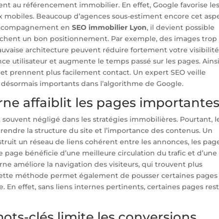
ent au référencement immobilier. En effet, Google favorise le
aux mobiles. Beaucoup d’agences sous-estiment encore cet asp
n accompagnement en
SEO immobilier Lyon
, il devient possible
pêchent un bon positionnement. Par exemple, des images trop
vaise architecture peuvent réduire fortement votre visibilité
ce utilisateur et augmente le temps passé sur les pages. Ainsi,
et prennent plus facilement contact. Un expert SEO veille
, désormais importants dans l’algorithme de Google.
rne affaiblit les pages importante
souvent négligé dans les stratégies immobilières. Pourtant, l
rendre la structure du site et l’importance des contenus. Un
truit un réseau de liens cohérent entre les annonces, les pag
ue page bénéficie d’une meilleure circulation du trafic et d’une
erne améliore la navigation des visiteurs, qui trouvent plus
 Cette méthode permet également de pousser certaines pages
. En effet, sans liens internes pertinents, certaines pages res
ots-clés limite les conversions